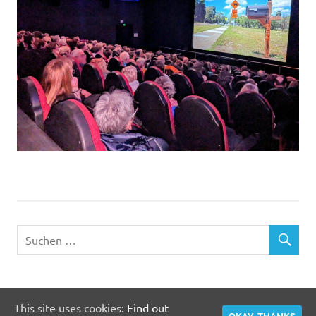
This site uses cookies:
Find out
WordPress Theme:
Poseidon
von ThemeZee.