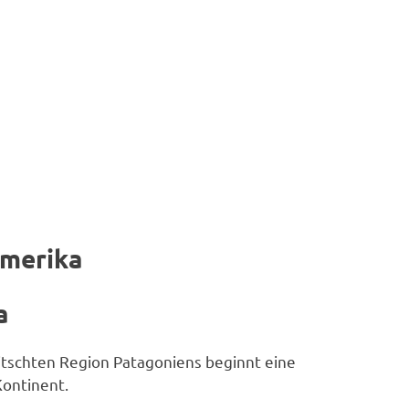
Amerika
a
eitschten Region Patagoniens beginnt eine
Kontinent.